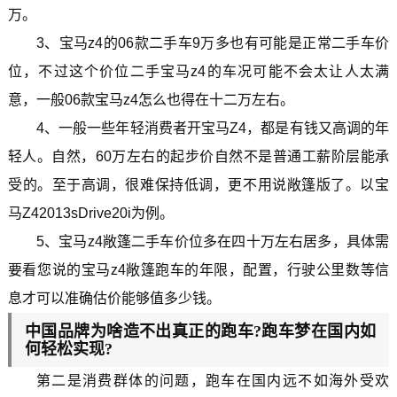
万。
3、宝马z4的06款二手车9万多也有可能是正常二手车价
位，不过这个价位二手宝马z4的车况可能不会太让人太满
意，一般06款宝马z4怎么也得在十二万左右。
4、一般一些年轻消费者开宝马Z4，都是有钱又高调的年
轻人。自然，60万左右的起步价自然不是普通工薪阶层能承
受的。至于高调，很难保持低调，更不用说敞篷版了。以宝
马Z42013sDrive20i为例。
5、宝马z4敞篷二手车价位多在四十万左右居多，具体需
要看您说的宝马z4敞篷跑车的年限，配置，行驶公里数等信
息才可以准确估价能够值多少钱。
中国品牌为啥造不出真正的跑车?跑车梦在国内如
何轻松实现?
第二是消费群体的问题，跑车在国内远不如海外受欢