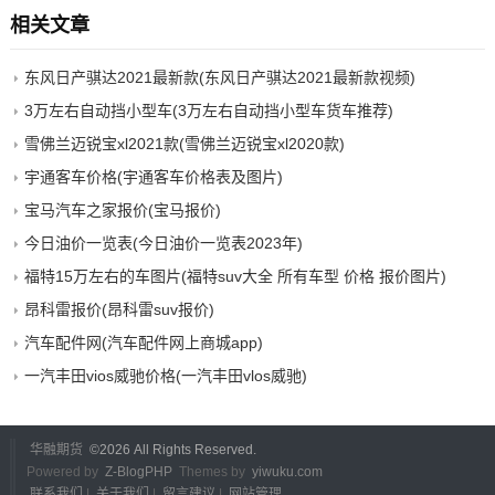
相关文章
东风日产骐达2021最新款(东风日产骐达2021最新款视频)
3万左右自动挡小型车(3万左右自动挡小型车货车推荐)
雪佛兰迈锐宝xl2021款(雪佛兰迈锐宝xl2020款)
宇通客车价格(宇通客车价格表及图片)
宝马汽车之家报价(宝马报价)
今日油价一览表(今日油价一览表2023年)
福特15万左右的车图片(福特suv大全 所有车型 价格 报价图片)
昂科雷报价(昂科雷suv报价)
汽车配件网(汽车配件网上商城app)
一汽丰田vios威驰价格(一汽丰田vlos威驰)
华融期货
©
2026 All Rights Reserved.
Powered by
Z-BlogPHP
Themes by
yiwuku.com
联系我们
|
关于我们
|
留言建议
|
网站管理