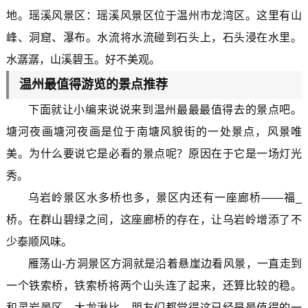
地。瑶溪风景区：瑶溪风景区位于温州市龙湾区。这里有山
峰、洞窟、瀑布。水流将水流碰到石头上，石头浸在水里。
水潺潺，山溪碧玉。好不美观。
温州最值得游览的景点推荐
下面就让小编来说说来到温州最最最值得去的景点吧。
塘河夜画塘河夜画是位于南塘风貌街的一处景点，风景唯
美。为什么要说它是必看的景点呢？原因在于它是一场灯光
秀。
乌岩岭景区水多桥也多，景区内还有一座廊桥——福_
桥。在群山碧绿之间，这座廊桥的存在，让乌岩岭增添了不
少泰顺风味。
雁荡山-方洞景区方洞就是沿着悬崖边看风景，一直走到
一个铁索桥，铁索桥将两个山头连了起来，还算比较的稳。
和灵岩景区，大龙湫比，朋友们都觉得这已经是最值得的一