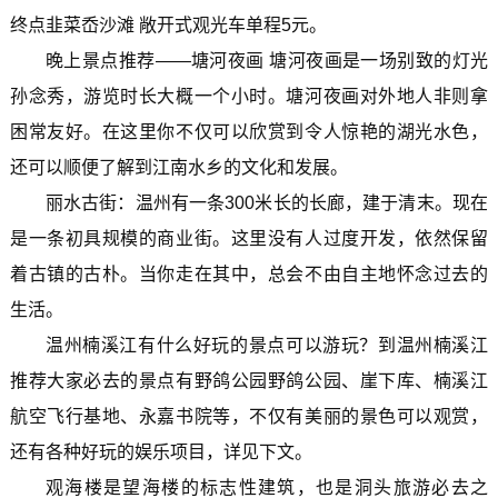
终点韭菜岙沙滩 敞开式观光车单程5元。
晚上景点推荐——塘河夜画 塘河夜画是一场别致的灯光
孙念秀，游览时长大概一个小时。塘河夜画对外地人非则拿
困常友好。在这里你不仅可以欣赏到令人惊艳的湖光水色，
还可以顺便了解到江南水乡的文化和发展。
丽水古街：温州有一条300米长的长廊，建于清末。现在
是一条初具规模的商业街。这里没有人过度开发，依然保留
着古镇的古朴。当你走在其中，总会不由自主地怀念过去的
生活。
温州楠溪江有什么好玩的景点可以游玩？到温州楠溪江
推荐大家必去的景点有野鸽公园野鸽公园、崖下库、楠溪江
航空飞行基地、永嘉书院等，不仅有美丽的景色可以观赏，
还有各种好玩的娱乐项目，详见下文。
观海楼是望海楼的标志性建筑，也是洞头旅游必去之