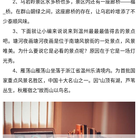
2、乌岩岭景区水多桥也多，景区内还有一座廊桥——福
_桥。在群山碧绿之间，这座廊桥的存在，让乌岩岭增添了不
少泰顺风味。
3、下面就让小编来说说来到温州最最最值得去的景点
吧。塘河夜画塘河夜画是位于南塘风貌街的一处景点，风景
唯美。为什么要说它是必看的景点呢？原因在于它是一场灯
光秀。
4、雁荡山雁荡山坐落于浙江省温州乐清境内。为首批国
家重点风景名胜区，中国十大名山之一。因“山顶有湖，芦苇
丛生，秋雁宿之”故而山以鸟名。