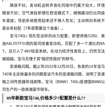
隔音不好。发动机运转声音在同级中仍属于较大，环境
隔音不好；空气悬挂即便在舒适模式下，细微震动仍比同级
车直接；导航系统使用起来还不够人性化；主动转向系统不
是全系标配（7系很需要这个装备）。
宝马740Li 领先型这样的动力配置，即便奔驰S350、奥
迪A8L55TFSI用的是同排量发动机，匹配了多一个速比的9A
T，且引入了48V轻混系统，在动力经济性表现上，仍然无法
被超越。宝马无愧于其“操控性极好”的称号。
变速箱问题。截止到2022年12月26日，各类的14年宝马
740车主反映最多的问题是该汽车的变速箱问题，说明了变速
箱之间传感器导线故障。宝马（BMW）740Li是德国BMW公
司生产的一款高端豪华轿车。
09年新款宝马740,价格多少?配置是什么??
1、宝马740主要有领先和尊享两个配置版本的5款车型。