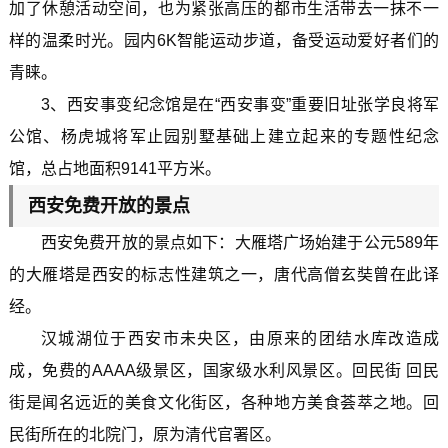
加了休憩活动空间，也为紧张高压的都市生活带去一抹不一
样的温柔时光。园内6K智能运动步道，备受运动爱好者们的
青睐。
3、西安事变纪念馆是在“西安事变”重要旧址张学良将军
公馆、杨虎城将军止园别墅基础上建立起来的专题性纪念
馆，总占地面积9141平方米。
西安免费开放的景点
西安免费开放的景点如下：大雁塔广场始建于公元589年
的大雁塔是西安的标志性建筑之一，唐代高僧玄奘曾在此译
经。
汉城湖位于西安市未央区，由原来的团结水库改造成
成，免费的AAAA级景区，国家级水利风景区。回民街 回民
街是闻名远近的美食文化街区，各种地方美食荟萃之地。回
民街所在的北院门，原为清代官署区。