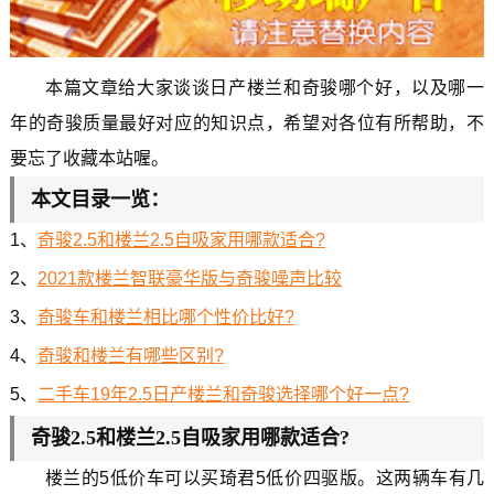
本篇文章给大家谈谈日产楼兰和奇骏哪个好，以及哪一
年的奇骏质量最好对应的知识点，希望对各位有所帮助，不
要忘了收藏本站喔。
本文目录一览：
1、
奇骏2.5和楼兰2.5自吸家用哪款适合?
2、
2021款楼兰智联豪华版与奇骏噪声比较
3、
奇骏车和楼兰相比哪个性价比好?
4、
奇骏和楼兰有哪些区别?
5、
二手车19年2.5日产楼兰和奇骏选择哪个好一点?
奇骏2.5和楼兰2.5自吸家用哪款适合?
楼兰的5低价车可以买琦君5低价四驱版。这两辆车有几