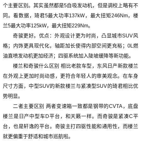
个主要区别。其实虽然都是5自吸发动机，但是调校上略有不
同。看数据，琦君5最大功率137kW，最大扭矩246Nm，楼
兰5最大功率125kW，最大扭矩229Nm。
奇骏更好。优点：外观设计更为时尚，凸显城市SUV风
格；内饰更具现代化，轴距加长使得内部空间更充裕；0L燃
油直喷发动机更加经济；四驱系统加入陡坡缓降等新功能。
楼兰和奇骏什么区别 相比老款车型，东风日产新款楼兰
在外观上更加时尚动感，更符合年轻人的审美观念。在车身
尺寸方面，中型SUV的新款楼兰与紧凑型SUV的琦君相比优
势明显。
二者主要区别 两者变速箱一致都是钢带的CVTA，底盘
楼兰是日产中型车D平台，和天籁一样。而奇骏是紧凑C平
台，也是轩逸的平台。奇骏主打四驱性能和通用性，而楼兰
就更偏重于舒适和城市巡航啦。