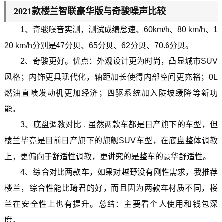
2021款楼兰智联豪华版与奇骏噪声比较
1、奇骏噪音实测，测试成绩怠速、60km/h、80 km/h、1
20 km/h分别是47分贝、65分贝、62分贝、70.6分贝。
2、奇骏更好。优点：外观设计更为时尚，凸显城市SUV
风格；内饰更具现代化，轴距加长使得内部空间更充裕；0L
燃油直喷发动机更加经济；四驱系统加入陡坡缓降等新功
能。
3、底盘调教对比 . 虽然两款车都是日产旗下的车型，但
楼兰毕竟是目前日产旗下的旗舰SUV车型，在底盘整体调教
上，更偏向于舒适性调教，更讲究的是整车的豪华舒适性。
4、综合对比两款车，如果对越野没有刚性需求，我推荐
楼兰，综合性能比琦君的好，而且因为两款车材质不同，楼
兰在安全性上也有提升。总结：主要看个人使用和钱包深
度。