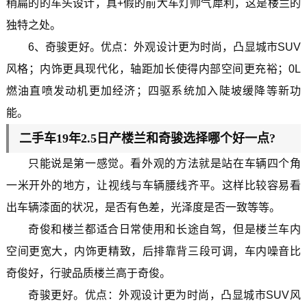
稍扁的的车头设计，真+假的前大车灯帅气犀利，这是楼兰的
独特之处。
6、奇骏更好。优点：外观设计更为时尚，凸显城市SUV
风格；内饰更具现代化，轴距加长使得内部空间更充裕；0L
燃油直喷发动机更加经济；四驱系统加入陡坡缓降等新功
能。
二手车19年2.5日产楼兰和奇骏选择哪个好一点?
只能说是第一感觉。看外观的方法就是站在车辆四个角
一米开外的地方，让视线与车辆腰线齐平。这样比较容易看
出车辆漆面的状况，是否有色差，光泽度是否一致等等。
奇俊和楼兰都适合日常使用和长途自驾，但是楼兰车内
空间更宽大，内饰更精致，后排靠背三段可调，车内噪音比
奇俊好，行驶品质楼兰高于奇俊。
奇骏更好。优点：外观设计更为时尚，凸显城市SUV风