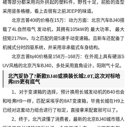
裙等部分都采用向外拱起的塑料件，野性十足，前脸的造型
采用竖条格栅，看上去很有之前JEEP的味道。
北京吉普40l的价格在15万：动力方面：北京汽车BJ40搭
载了4L自然吸气 发动机，其拥有105kW的 最大功率， 最大
扭矩217Nm，与之匹配的是5速手动变速箱。且新车还配备了
机械式分时四驱系统，并采用非承载式车身结构。
北京吉普bj40价格是158万--168万：在外观上具有硬派S
UV风格的北京汽车BJ40，多处采用直角设计，阳刚气十足。
北汽妥协了?新款BJ40或换装长城2.0T,这次对标哈
弗H9更有底气
1、对于变速箱的选择，预计换用长城发动机的B40也会
和哈弗H9一样，匹配采埃孚的8AT变速箱，毕竟长城在H9上
已经对这套动力组合进行了标定，直接拿来配套就可以了。
2、终于，北汽读懂了消费者，最新的北京BJ40城市猎人