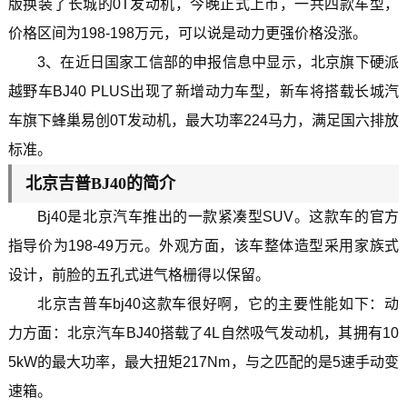
版换装了长城的0T发动机，今晚正式上市，一共四款车型，
价格区间为198-198万元，可以说是动力更强价格没涨。
3、在近日国家工信部的申报信息中显示，北京旗下硬派
越野车BJ40 PLUS出现了新增动力车型，新车将搭载长城汽
车旗下蜂巢易创0T发动机，最大功率224马力，满足国六排放
标准。
北京吉普BJ40的简介
Bj40是北京汽车推出的一款紧凑型SUV。这款车的官方
指导价为198-49万元。外观方面，该车整体造型采用家族式
设计，前脸的五孔式进气格栅得以保留。
北京吉普车bj40这款车很好啊，它的主要性能如下：动
力方面：北京汽车BJ40搭载了4L自然吸气发动机，其拥有10
5kW的最大功率，最大扭矩217Nm，与之匹配的是5速手动变
速箱。